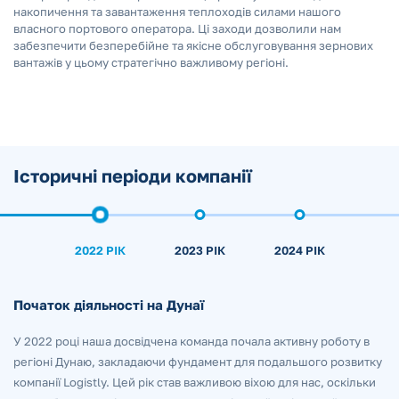
накопичення та завантаження теплоходів силами нашого
власного портового оператора. Ці заходи дозволили нам
забезпечити безперебійне та якісне обслуговування зернових
вантажів у цьому стратегічно важливому регіоні.
Історичні періоди компанії
2022 РІК
2023 РІК
2024 РІК
Початок діяльності на Дунаї
Розширення в Чорноморську та інвестиції в портовий
Збільшення вантажообігу та автоматизація процесів
термінал
У 2022 році наша досвідчена команда почала активну роботу в
2024 рік став роком інтенсивного розвитку для Logistly. Ми
У 2023 році ми розширили свою діяльність, почавши роботу в
регіоні Дунаю, закладаючи фундамент для подальшого розвитку
збільшили вантажообіг і продовжили інвестувати в
порту Чорноморськ. У цей же рік ми здійснили значні інвестиції в
компанії Logistly. Цей рік став важливою віхою для нас, оскільки
автоматизацію процесів, що дозволило підвищити ефективність