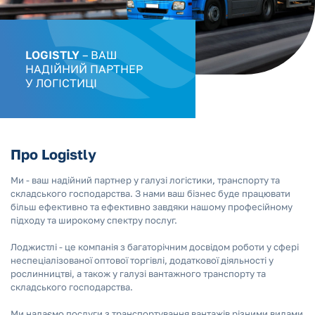
LOGISTLY
– ВАШ
НАДІЙНИЙ ПАРТНЕР
У ЛОГІСТИЦІ
Про Logistly
Ми - ваш надійний партнер у галузі логістики, транспорту та
складського господарства. З нами ваш бізнес буде працювати
більш ефективно та ефективно завдяки нашому професійному
підходу та широкому спектру послуг.
Лоджистлі - це компанія з багаторічним досвідом роботи у сфері
неспеціалізованої оптової торгівлі, додаткової діяльності у
рослинництві, а також у галузі вантажного транспорту та
складського господарства.
Ми надаємо послуги з транспортування вантажів різними видами